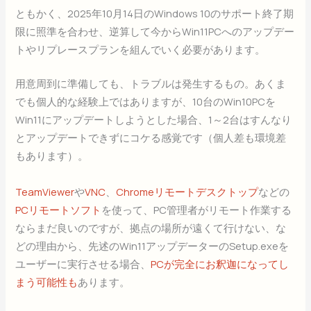
ともかく、2025年10月14日のWindows 10のサポート終了期
限に照準を合わせ、逆算して今からWin11PCへのアップデー
トやリプレースプランを組んでいく必要があります。
用意周到に準備しても、トラブルは発生するもの。あくま
でも個人的な経験上ではありますが、10台のWin10PCを
Win11にアップデートしようとした場合、1～2台はすんなり
とアップデートできずにコケる感覚です（個人差も環境差
もあります）。
TeamViewer
や
VNC
、
Chromeリモートデスクトップ
などの
PCリモートソフト
を使って、PC管理者がリモート作業する
ならまだ良いのですが、拠点の場所が遠くて行けない、な
どの理由から、先述のWin11アップデーターのSetup.exeを
ユーザーに実行させる場合、
PCが完全にお釈迦になってし
まう可能性も
あります。