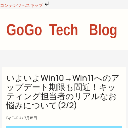
内
コンテンツへスキップ
容
を
ス
キ
ッ
プ
いよいよWin10→Win11へのア
ップデート期限も間近！キッ
ティング担当者のリアルなお
悩みについて(2/2)
By
FURU
/
7月15日