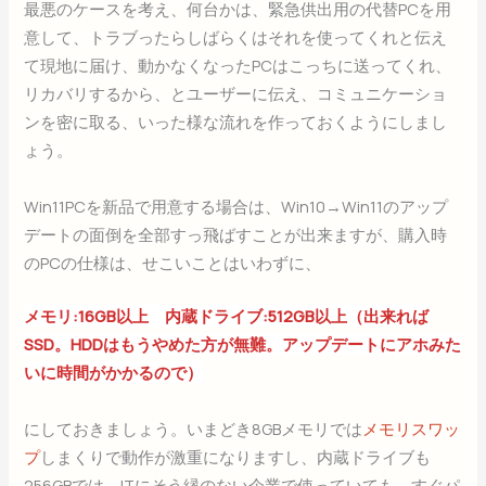
最悪のケースを考え、何台かは、緊急供出用の代替PCを用
意して、トラブったらしばらくはそれを使ってくれと伝え
て現地に届け、動かなくなったPCはこっちに送ってくれ、
リカバリするから、とユーザーに伝え、コミュニケーショ
ンを密に取る、いった様な流れを作っておくようにしまし
ょう。
Win11PCを新品で用意する場合は、Win10→Win11のアップ
デートの面倒を全部すっ飛ばすことが出来ますが、購入時
のPCの仕様は、せこいことはいわずに、
メモリ:16GB以上 内蔵ドライブ:512GB以上（出来れば
SSD。HDDはもうやめた方が無難。アップデートにアホみた
いに時間がかかるので）
にしておきましょう。いまどき8GBメモリでは
メモリスワッ
プ
しまくりで動作が激重になりますし、内蔵ドライブも
256GBでは、ITにそう縁のない企業で使っていても、すぐパ