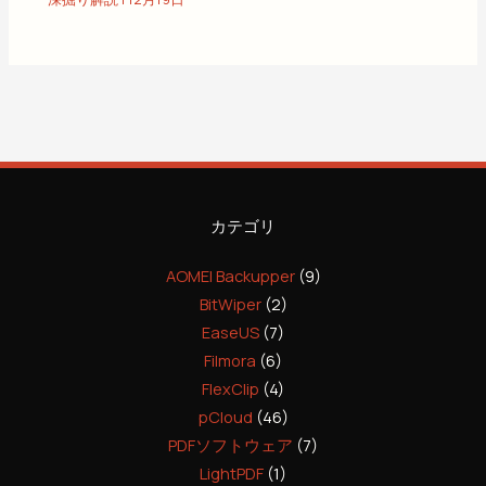
カテゴリ
AOMEI Backupper
(9)
BitWiper
(2)
EaseUS
(7)
Filmora
(6)
FlexClip
(4)
pCloud
(46)
PDFソフトウェア
(7)
LightPDF
(1)