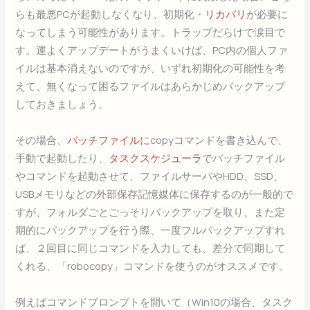
らも最悪PCが起動しなくなり、初期化・
リカバリ
が必要に
なってしまう可能性があります。トラップだらけで涙目で
す。運よくアップデートがうまくいけば、PC内の個人ファ
イルは基本消えないのですが、いずれ初期化の可能性を考
えて、無くなって困るファイルはあらかじめバックアップ
しておきましょう。
その場合、
バッチファイル
にcopyコマンドを書き込んで、
手動で起動したり、
タスクスケジューラ
でバッチファイル
やコマンドを起動させて、ファイルサーバやHDD、SSD、
USBメモリなどの外部保存記憶媒体に保存するのが一般的で
すが、フォルダごとごっそりバックアップを取り、また定
期的にバックアップを行う際、一度フルバックアップすれ
ば、２回目に同じコマンドを入力しても、差分で同期して
くれる、「robocopy」コマンドを使うのがオススメです。
例えばコマンドプロンプトを開いて（Win10の場合、タスク