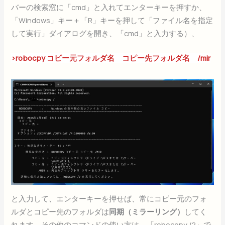
バーの検索窓に「cmd」と入れてエンターキーを押すか、
「Windows」キー＋「R」キーを押して「ファイル名を指定
して実行」ダイアログを開き、「cmd」と入力する）、
>robocpy コピー元フォルダ名 コピー先フォルダ名 /mir
と入力して、エンターキーを押せば、常にコピー元のフォ
ルダとコピー先のフォルダは
同期（ミラーリング）
してく
れます。その他のコマンドの使い方は、「robocopy /?」で