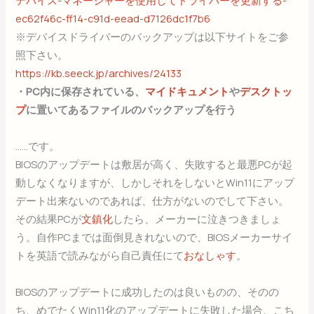
ec62f46c-ff14-c91d-eead-d7126dc1f7b6
※デバイスドライバーのバックアップは以下サイトをご参
照下さい。
https://kb.seeck.jp/archives/24133
・PC内に保存されている、
マイドキュメント
や
デスクトッ
プ
に置いてあるファイルのバックアップを行う
……です。
BIOSのアップデートは敷居が高く、失敗すると最悪PCが起
動しなくなりますが、しかしそれをしないとWin11にアップ
デート出来ないのであれば、仕方がないのでして下さい。
その結果PCが
文鎮化
したら、メーカーに泣きつきましょ
う。自作PCまでは面倒見きれないので、BIOSメーカーサイ
トを英語で読みながら自己責任にて
おなしゃす
。
BIOSのアップデートに成功したのは良いものの、そのの
ち、めでたくWin11化のアップデートに失敗した場合、こち