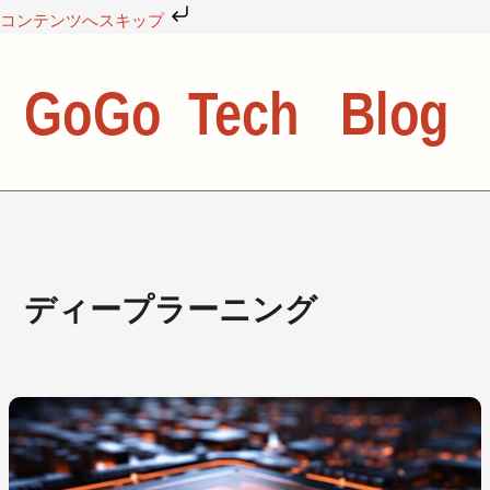
内
コンテンツへスキップ
容
を
ス
キ
ッ
プ
ディープラーニング