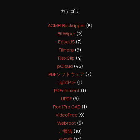
カテゴリ
AOMEI Backupper
(8)
BitWiper
(2)
EaseUS
(7)
Filmora
(6)
FlexClip
(4)
pCloud
(46)
PDFソフトウェア
(7)
LightPDF
(1)
PDFelement
(1)
UPDF
(5)
RootPro CAD
(1)
VideoProc
(9)
Webroot
(5)
ご報告
(10)
その他
(14)