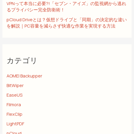
VPNって本当に必要?!「セブン・アイズ」の監視網から逃れ
るプライバシー完全防衛術！
pCloud Driveとは？仮想ドライブと「同期」の決定的な違い
を解説｜PC容量を減らさず快適な作業を実現する方法
カテゴリ
AOMEI Backupper
(8)
BitWiper
(2)
EaseUS
(7)
Filmora
(6)
FlexClip
(4)
LightPDF
(1)
pCloud
(46)