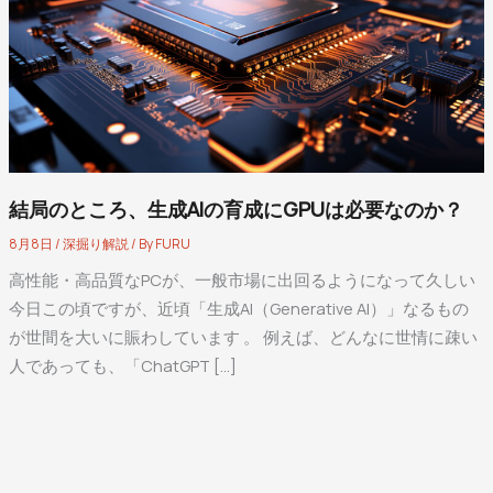
結局のところ、生成AIの育成にGPUは必要なのか？
8月8日
/
深掘り解説
/ By
FURU
高性能・高品質なPCが、一般市場に出回るようになって久しい
今日この頃ですが、近頃「生成AI（Generative AI）」なるもの
が世間を大いに賑わしています 。 例えば、どんなに世情に疎い
人であっても、「ChatGPT […]