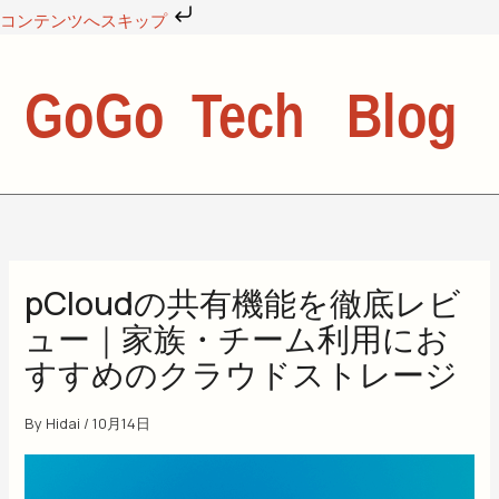
内
コンテンツへスキップ
容
を
ス
キ
ッ
プ
pCloudの共有機能を徹底レビ
ュー｜家族・チーム利用にお
すすめのクラウドストレージ
By
Hidai
/
10月14日