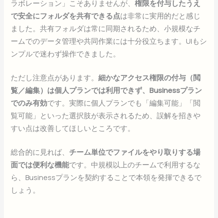
ラボレーション」こそありませんが、
権限を付与したうえ
で安全にフォルダを共有できる点
は非常に実用的だと感じ
ました。共有フォルダは常に同期されるため、小規模なチ
ームでのデータ管理や共同作業には十分役立ちます。UIもシ
ンプルで迷わず操作できました。
ただし注意点があります。
細かなアクセス権限の付与（閲
覧／編集）は個人プランでは利用できず、Businessプラン
でのみ有効
です。実際に個人プランでも「編集可能」「閲
覧可能」といった選択肢が表示されるため、誤解を招きや
すい点は改善してほしいところです。
総合的に見れば、
チーム単位でファイルをやり取りする場
面では便利な機能
です。中規模以上のチームで利用するな
ら、Businessプランを契約することで本領を発揮できるで
しょう。