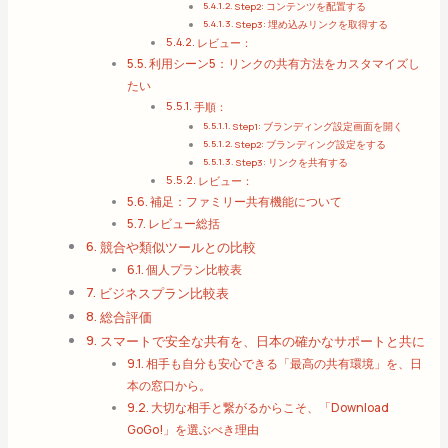
Step2: コンテンツを配置する
Step3: 埋め込みリンクを取得する
レビュー：
利用シーン5：リンクの共有方法をカスタマイズし
たい
手順：
Step1: ブランディング設定画面を開く
Step2: ブランディング設定をする
Step3: リンクを共有する
レビュー：
補足：ファミリー共有機能について
レビュー総括
競合や類似ツールとの比較
個人プラン比較表
ビジネスプラン比較表
総合評価
スマートで安全な共有を、日本の確かなサポートと共に
相手も自分も安心できる「最高の共有環境」を、日
本の窓口から。
大切な相手と繋がるからこそ、「Download
GoGo!」を選ぶべき理由