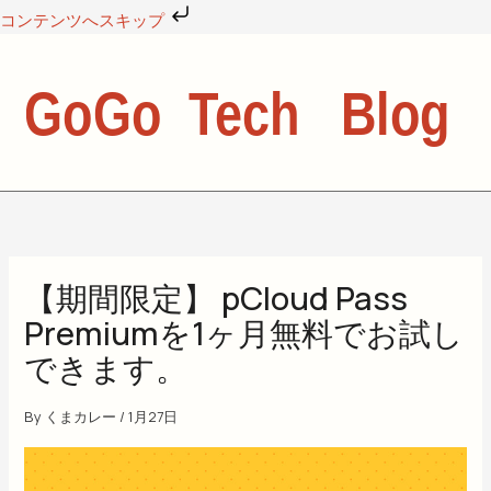
内
コンテンツへスキップ
容
を
ス
キ
ッ
プ
【期間限定】 pCloud Pass
Premiumを1ヶ月無料でお試し
できます。
By
くまカレー
/
1月27日