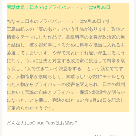
閑話休題：日本ではプライバシー・デーは9月28日
ちなみに日本のプライバシー・デーは9月28日です。
三島由紀夫の『宴のあと』という作品があります。政治と
情愛をテーマにした作品で、高級料亭の女将が政治家の男
と結婚し、彼を都知事にするために料亭を抵当に入れるも
落選してしまいます。やがて夫とはすれ違いが生じるよう
になり、ついには夫と対立する政治家に接近して料亭を取
り戻し、1人で生きていく決意をする……という筋立てです
が、人物造形が素晴らしく、素晴らしいが故にモデルとな
った人物からプライバシーの侵害を訴えられ、日本の裁判
において言論の自由とプライバシー保護の関係性が明らか
になったことを機に、判決の出た1964年9月28日を記念し
て定められたそうです。
どんな人にpCloud Passはお奨め？