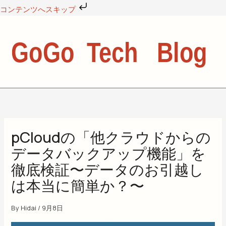
内
コンテンツへスキップ
容
を
ス
キ
ッ
プ
pCloudの「他クラウドからの
データバックアップ機能」を
徹底検証〜データのお引越し
は本当に簡単か？〜
By
Hidai
/
9月8日