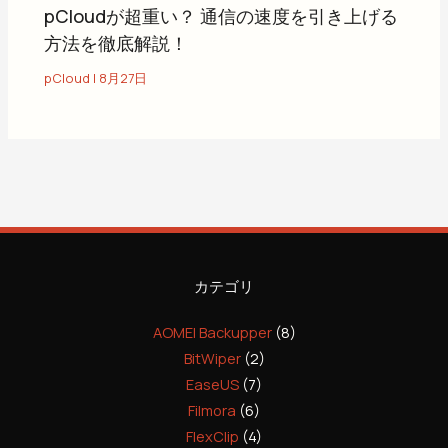
pCloudが超重い？ 通信の速度を引き上げる
方法を徹底解説！
pCloud
|
8月27日
カテゴリ
AOMEI Backupper
(8)
BitWiper
(2)
EaseUS
(7)
Filmora
(6)
FlexClip
(4)