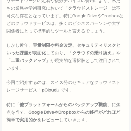
リモートワークの定着や複数デバイスの併用により、私た
ちの業務や学術研究において「
クラウドストレージ
」は不
可欠な存在となっています。特にGoogle DriveやDropboxな
どのクラウドサービスは、多くのビジネスパーソンや大学
関係者にとって標準的なツールと言えるでしょう。
しかし近年、
容量制限や料金改定、セキュリティリスクと
いった課題が表面化
しており、「
クラウドの乗り換え
」や
「
二重バックアップ
」が現実的な選択肢として注目されて
います。
今回ご紹介するのは、スイス発のセキュアなクラウドスト
レージサービス「
pCloud」
です。
特に「
他プラットフォームからのバックアップ機能
」に焦
点を当て、
Google DriveやDropboxからの移行がどれほど
簡単で実用的かをレビュー
していきます。