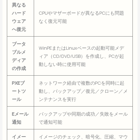
異なる
ハード
CPUやマザーボードが異なるPCにも問題
ウェア
なく復元可能
へ復元
ブータ
WinPEまたはLinuxベースの起動可能メデ
ブルメ
ィア（CD/DVD/USB）を作成し、PCが起
ディア
動しない時に使用可能
の作成
PXEブ
ネットワーク経由で複数のPCを同時に起
ートツ
動し、バックアップ／復元／クローン／メ
ール
ンテナンスを実行
Eメール
バックアップや同期の成功／失敗をメール
通知
で通知可能
イメー
イメージのチェック、暗号化、圧縮、マウ