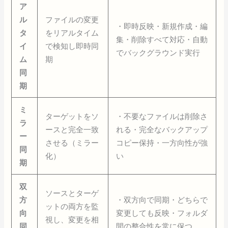
ア
ル
ファイルの変更
・即時反映・新規作成・編
タ
をリアルタイム
集・削除すべて対応・自動
イ
で検知し即時同
でバックグラウンド実行
ム
期
同
期
ミ
ターゲットをソ
・不要なファイルは削除さ
ラ
ースと完全一致
れる・完全なバックアップ
ー
させる（ミラー
コピー保持・一方向性が強
同
化）
い
期
双
ソースとターゲ
方
・双方向で同期・どちらで
ットの両方を監
向
変更しても反映・フォルダ
視し、変更を相
同
間の整合性を常に保つ