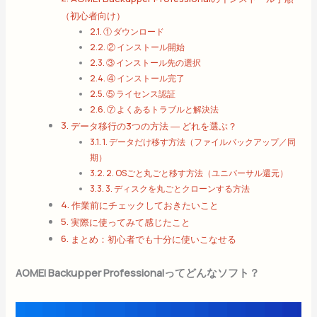
（初心者向け）
① ダウンロード
② インストール開始
③ インストール先の選択
④ インストール完了
⑤ ライセンス認証
⑦ よくあるトラブルと解決法
データ移行の3つの方法 ― どれを選ぶ？
1. データだけ移す方法（ファイルバックアップ／同
期）
2. OSごと丸ごと移す方法（ユニバーサル還元）
3. ディスクを丸ごとクローンする方法
作業前にチェックしておきたいこと
実際に使ってみて感じたこと
まとめ：初心者でも十分に使いこなせる
AOMEI Backupper Professionalってどんなソフト？