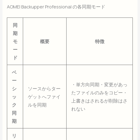
AOMEI Backupper Professional の各同期モード
同
期
モ
概要
特徴
ー
ド
ベ
ー
・単方向同期・変更があっ
シ
ソースからター
たファイルのみをコピー・
ッ
ゲットへファイ
上書きはされるが削除はさ
ク
ルを同期
れない
同
期
リ