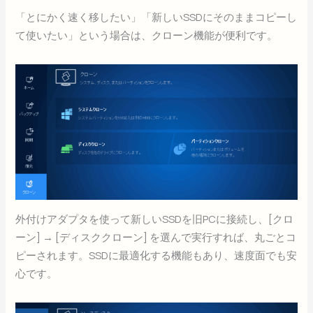
「とにかく速く移したい」「新しいSSDにそのままコピーし
て使いたい」という場合は、クローン機能が便利です。
外付けアダプタを使って新しいSSDを旧PCに接続し、[クロ
ーン] → [ディスククローン] を選んで実行すれば、丸ごとコ
ピーされます。SSDに最適化する機能もあり、速度面でも安
心です。