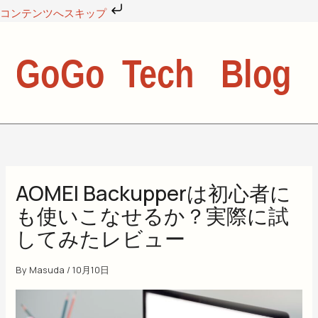
内
コンテンツへスキップ
容
を
ス
キ
ッ
プ
AOMEI Backupperは初心者に
も使いこなせるか？実際に試
してみたレビュー
By
Masuda
/
10月10日